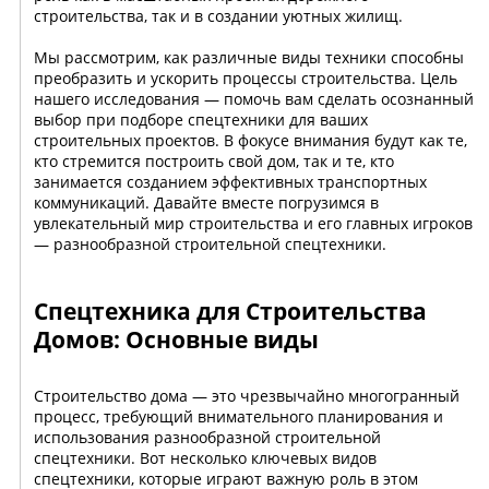
строительства, так и в создании уютных жилищ.
Мы рассмотрим, как различные виды техники способны
преобразить и ускорить процессы строительства. Цель
нашего исследования — помочь вам сделать осознанный
выбор при подборе спецтехники для ваших
строительных проектов. В фокусе внимания будут как те,
кто стремится построить свой дом, так и те, кто
занимается созданием эффективных транспортных
коммуникаций. Давайте вместе погрузимся в
увлекательный мир строительства и его главных игроков
— разнообразной строительной спецтехники.
Спецтехника для Строительства
Домов: Основные виды
Строительство дома — это чрезвычайно многогранный
процесс, требующий внимательного планирования и
использования разнообразной строительной
спецтехники. Вот несколько ключевых видов
спецтехники, которые играют важную роль в этом