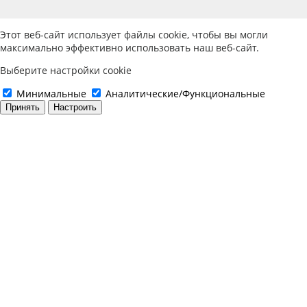
Этот веб-сайт использует файлы cookie, чтобы вы могли
максимально эффективно использовать наш веб-сайт.
Выберите настройки cookie
Минимальные
Аналитические/Функциональные
Принять
Настроить