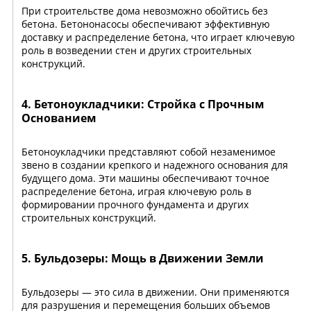
При строительстве дома невозможно обойтись без
бетона. Бетононасосы обеспечивают эффективную
доставку и распределение бетона, что играет ключевую
роль в возведении стен и других строительных
конструкций.
4. Бетоноукладчики: Стройка с Прочным
Основанием
Бетоноукладчики представляют собой незаменимое
звено в создании крепкого и надежного основания для
будущего дома. Эти машины обеспечивают точное
распределение бетона, играя ключевую роль в
формировании прочного фундамента и других
строительных конструкций.
5. Бульдозеры: Мощь в Движении Земли
Бульдозеры — это сила в движении. Они применяются
для разрушения и перемещения больших объемов