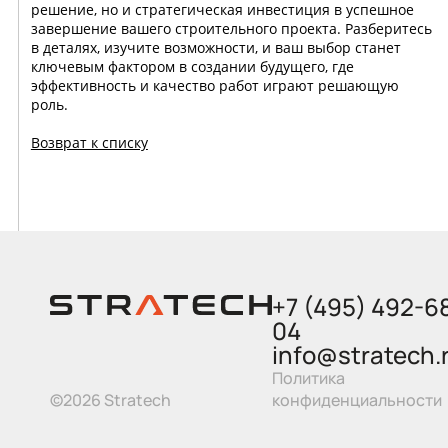
решение, но и стратегическая инвестиция в успешное
завершение вашего строительного проекта. Разберитесь
в деталях, изучите возможности, и ваш выбор станет
ключевым фактором в создании будущего, где
эффективность и качество работ играют решающую
роль.
Возврат к списку
+7 (495) 492-6
04
info@stratech.
Политика
©2026 Stratech
конфиденциальности