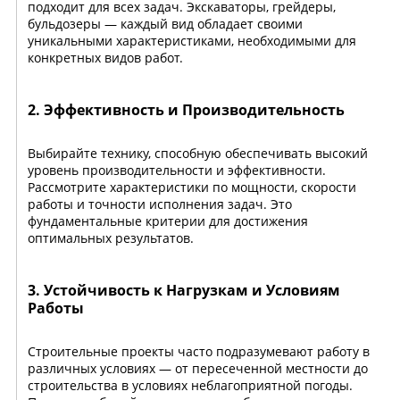
подходит для всех задач. Экскаваторы, грейдеры,
бульдозеры — каждый вид обладает своими
уникальными характеристиками, необходимыми для
конкретных видов работ.
2. Эффективность и Производительность
Выбирайте технику, способную обеспечивать высокий
уровень производительности и эффективности.
Рассмотрите характеристики по мощности, скорости
работы и точности исполнения задач. Это
фундаментальные критерии для достижения
оптимальных результатов.
3. Устойчивость к Нагрузкам и Условиям
Работы
Строительные проекты часто подразумевают работу в
различных условиях — от пересеченной местности до
строительства в условиях неблагоприятной погоды.