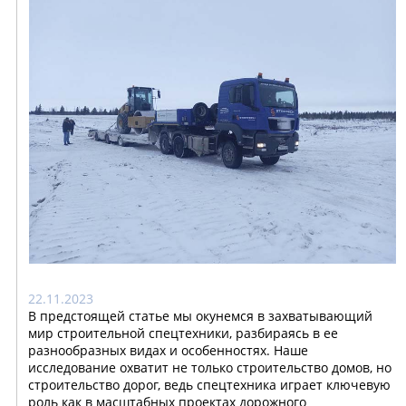
22.11.2023
В предстоящей статье мы окунемся в захватывающий
мир строительной спецтехники, разбираясь в ее
разнообразных видах и особенностях. Наше
исследование охватит не только строительство домов, но
строительство дорог, ведь спецтехника играет ключевую
роль как в масштабных проектах дорожного