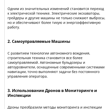
Одним из значительных изменений становится переход
к электрической технике. Электрические экскаваторы,
грейдеры и другие машины не только снижают выбросы,
но и обеспечивают более тихую и энергоэффективную
работу.
2. Самоуправляемые Машины
С развитием технологии автономного вождения,
строительная техника становится все более
самоуправляемой. Автономные бульдозеры и
автоуровнители, оснащенные современными системами
навигации, точно выполняют задачи без постоянного
управления оператора.
3. Использование Дронов в Мониторинге и
Инспекции
Дроны преобразили методы мониторинга и инспекции