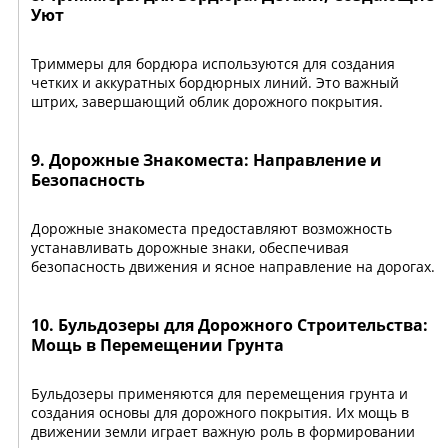
Уют
Триммеры для бордюра используются для создания
четких и аккуратных бордюрных линий. Это важный
штрих, завершающий облик дорожного покрытия.
9. Дорожные Знакоместа: Направление и
Безопасность
Дорожные знакоместа предоставляют возможность
устанавливать дорожные знаки, обеспечивая
безопасность движения и ясное направление на дорогах.
10. Бульдозеры для Дорожного Строительства:
Мощь в Перемещении Грунта
Бульдозеры применяются для перемещения грунта и
создания основы для дорожного покрытия. Их мощь в
движении земли играет важную роль в формировании