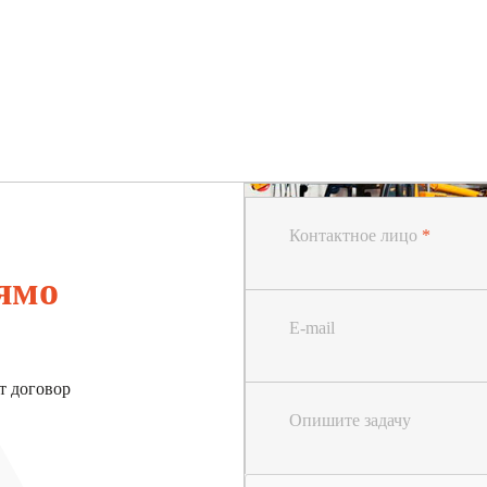
Контактное лицо
*
ямо
E-mail
т договор
Опишите задачу