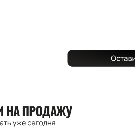
на длительный
со скидкой до
Остави
КИ
НА ПРОДАЖУ
вать
уже сегодня