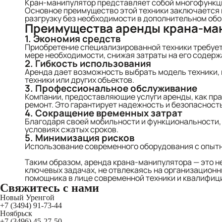
Кран-манипулятор представляет собой многофункцио
Основное преимущество этой техники заключается в 
разгрузку без необходимости в дополнительном об
Преимущества аренды крана-ма
1. Экономия средств
Приобретение специализированной техники требует
мере необходимости, снижая затраты на его содерж
2. Гибкость использования
Аренда дает возможность выбрать модель техники, 
техники или других объектов.
3. Профессиональное обслуживание
Компании, предоставляющие услуги аренды, как пра
ремонт. Это гарантирует надежность и безопасност
4. Сокращение временных затрат
Благодаря своей мобильности и функциональности, 
условиях сжатых сроков.
5. Минимизация рисков
Использование современного оборудования с опытн
Таким образом, аренда крана-манипулятора — это н
ключевых задачах, не отвлекаясь на организационн
помощника в лице современной техники и квалифиц
Свяжитесь
с нами
Новый Уренгой
+7 (3494) 91-73-44
Ноябрьск
+7 (3496) 45-27-50