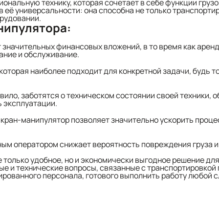
нальную технику, которая сочетает в себе функции грузо
её универсальности: она способна не только транспортиро
орудовании.
нипулятора:
 значительных финансовых вложений, в то время как арен
ание и обслуживание.
которая наиболее подходит для конкретной задачи, будь т
вило, заботятся о техническом состоянии своей техники, 
ь эксплуатации.
кран-манипулятор позволяет значительно ускорить процесс
ым оператором снижает вероятность повреждения груза и
е только удобное, но и экономически выгодное решение дл
ые и технические вопросы, связанные с транспортировкой 
ированного персонала, готового выполнить работу любой 