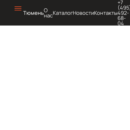
+7
(495
О
Тюмень
Каталог
Новости
Контакты
492-
нас
68-
04
ХОЛОД
И
ГОРЯЧ