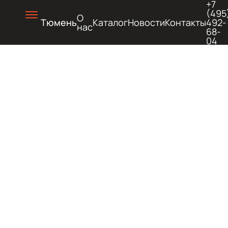
+7
(495
О
Тюмень
Каталог
Новости
Контакты
492-
нас
68-
04
СТРОИ
ТЕХНИК
ПОД