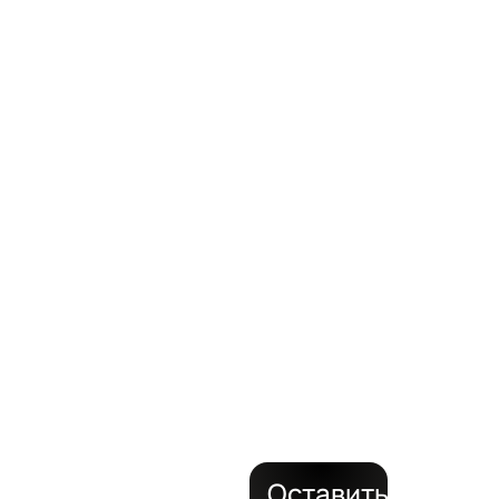
ВАШИ
ЗАДАЧ
с
поставкой
на объект
за 24
часа
Оставить