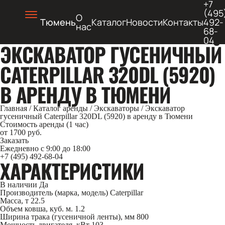
+7
(495
О
Тюмень
Каталог
Новости
Контакты
492-
нас
68-
04
ЭКСКАВАТОР ГУСЕНИЧНЫЙ
CATERPILLAR 320DL (5920)
В АРЕНДУ В ТЮМЕНИ
Главная
/
Каталог аренды
/
Экскаваторы
/
Экскаватор
гусеничный Caterpillar 320DL (5920) в аренду в Тюмени
Стоимость аренды (1 час)
от 1700 руб.
Заказать
Ежедневно с 9:00 до 18:00
+7 (495) 492-68-04
ХАРАКТЕРИСТИКИ
В наличии
Да
Производитель (марка, модель)
Caterpillar
Масса, т
22.5
Объем ковша, куб. м.
1.2
Ширина трака (гусеничной ленты), мм
800
Мощность двигателя, кВт
103