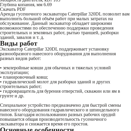
Глубина копания, мм
6.69
Скачать PDF
Аренда гусеничного экскаватора Caterpillar 320DL позволит вам
выполнить большой объём работ при малых затратах на
обслуживание. Данный экскаватор обладает широкими
возможностями по обеспечению поддержки проведения
строительных и земляных работ, рытью траншей, разборки
зданий, завалов и т. д.
Виды работ
Экскаватор Caterpillar 320DL поддерживает установку
разнообразного навесного оборудования для выполнения
разных видов работ:
• землеройные ковши для обычных и тяжелых условий
эксплуатации;
• планировочный ковш;
• гидравлический молот для разборки зданий и других
строительных работ;
• гидровращатель для бурения отверстий, скважин или ям в
грунте и др.
Специальное устройство предназначено для быстрой смены
навесного оборудования гидравлического и шпиндельного
типов. Благодаря использованию разных рабочих орудий
повышается общая производительность гусеничного
экскаватора и снижается время его простоя.
Основные особенности