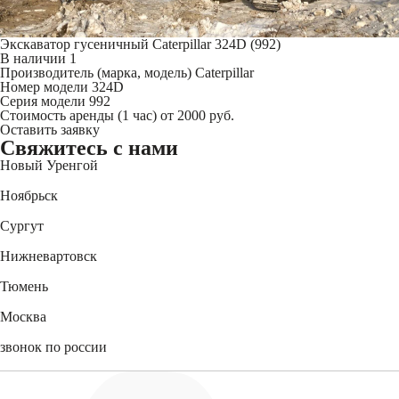
Экскаватор гусеничный Caterpillar 324D (992)
В наличии
1
Производитель (марка, модель)
Caterpillar
Номер модели
324D
Серия модели
992
Стоимость аренды (1 час)
от 2000 руб.
Оставить заявку
Свяжитесь
с нами
Новый Уренгой
+7 (3494) 91-73-44
Ноябрьск
+7 (3496) 45-27-50
Сургут
+7 (3462) 60-75-54
Нижневартовск
+7 (3466) 56-95-44
Тюмень
+7 (3452) 61-15-54
Москва
+7 (495) 744-31-52
звонок по россии
8 (800) 550-27-47