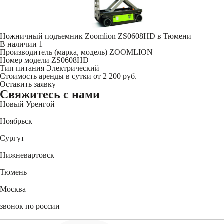
Ножничный подъемник Zoomlion ZS0608HD в Тюмени
В наличии
1
Производитель (марка, модель)
ZOOMLION
Номер модели
ZS0608HD
Тип питания
Электрический
Стоимость аренды в сутки
от 2 200 руб.
Оставить заявку
Свяжитесь
с нами
Новый Уренгой
+7 (3494) 91-73-44
Ноябрьск
+7 (3496) 45-27-50
Сургут
+7 (3462) 60-75-54
Нижневартовск
+7 (3466) 56-95-44
Тюмень
+7 (3452) 61-15-54
Москва
+7 (495) 744-31-52
звонок по россии
8 (800) 550-27-47