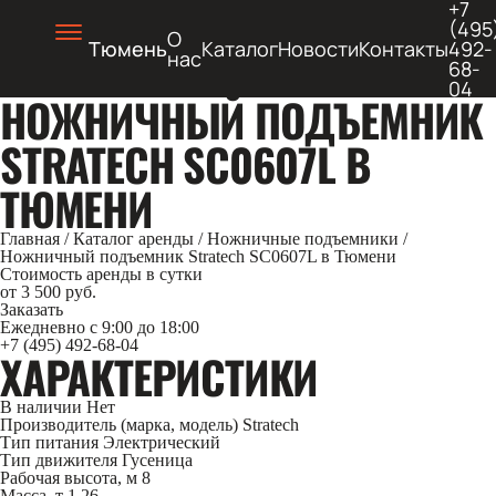
+7
(495
О
Тюмень
Каталог
Новости
Контакты
492-
нас
68-
04
НОЖНИЧНЫЙ ПОДЪЕМНИК
STRATECH SC0607L В
ТЮМЕНИ
Главная
/
Каталог аренды
/
Ножничные подъемники
/
Ножничный подъемник Stratech SC0607L в Тюмени
Стоимость аренды в сутки
от 3 500 руб.
Заказать
Ежедневно с 9:00 до 18:00
+7 (495) 492-68-04
ХАРАКТЕРИСТИКИ
В наличии
Нет
Производитель (марка, модель)
Stratech
Тип питания
Электрический
Тип движителя
Гусеница
Рабочая высота, м
8
Масса, т
1.26