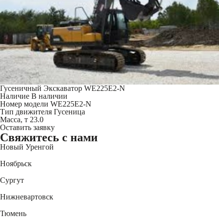
Гусеничный Экскаватор WE225E2-N
Наличие
В наличии
Номер модели
WE225E2-N
Тип движителя
Гусеница
Масса, т
23.0
Оставить заявку
Свяжитесь
с нами
Новый Уренгой
+7 (3494) 91-73-44
Ноябрьск
+7 (3496) 45-27-50
Сургут
+7 (3462) 60-75-54
Нижневартовск
+7 (3466) 56-95-44
Тюмень