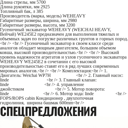
Длина стрелы, мм
5700
Длина рукоятки, мм
2925
Топливный бак, л
385
Производитель (марка, модель)
WEHEAVY
Габаритные размеры, ширина, мм
2980
Габаритные размеры, высота, мм
3200
Гусеничный экскаватор WEHEAVY (WEICHAI HEAVY,
Вейчай) WE245E2 предназначен для выполнения тяжелых и
объемных задач по погрузке различных грунтов и горных пород.
<br /> <br /> Гусеничный экскаватор в своем классе среди
аналогов обладает мощным двигателем, большим объемом
ковша, высокой производительностью.<br /> <br /> Высокий
уровень надежности агрегатов и узлов гусеничного экскаватора
WEHEAVY WE245E2 в сочетании с его высокой
производительностью ставят его в ряд лучших современных
мировых аналогов.<br /> <br /> Комплектация:<br /> 1.
Двигатель: Weichai WP7H <br /> 2. Главный насос:
linde <br /> 3. Главный клапан:
linde <br /> 4. управление
джойстиком <br /> 5. Мотор поворота:
linde <br /> 6. Мотор хода: linde <br />
FOPS/ROPS cabin Кондиционер , двухпоточная
гидролиния, ширина башмак 600mm<br />
CПЕЦПРЕДЛОЖЕНИЯ