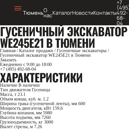
+7
(495
О
Тюмень
Каталог
Новости
Контакты
492-
нас
68-
04
ГУСЕНИЧНЫЙ ЭКСКАВАТОР
WE245E21 В ТЮМЕНИ
Главная
/
Каталог продажи
/
Гусеничные экскаваторы
/
Гусеничный экскаватор WE245E21 в Тюмени
Заказать
Ежедневно с 9:00 до 18:00
+7 (495) 492-68-04
ХАРАКТЕРИСТИКИ
Наличие
В наличии
Тип движителя
Гусеница
Масса, т
23.1
Объем ковша, куб. м.
1.2
Ширина трака (гусеничной ленты), мм
600
Мощность двигателя, кВт
159.6
Глубина копания, мм
5980
Высота подъема, мм
7260
Грузоподъемность, кг
3000
Вылет стрелы, м
7.26