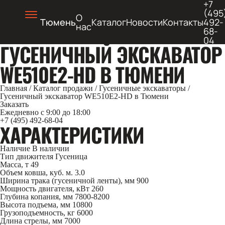
+7
(495
О
Тюмень
Каталог
Новости
Контакты
492-
нас
68-
04
ГУСЕНИЧНЫЙ ЭКСКАВАТОР
WE510E2-HD В ТЮМЕНИ
Главная
/
Каталог продажи
/
Гусеничные экскаваторы
/
Гусеничный экскаватор WE510E2-HD в Тюмени
Заказать
Ежедневно с 9:00 до 18:00
+7 (495) 492-68-04
ХАРАКТЕРИСТИКИ
Наличие
В наличии
Тип движителя
Гусеница
Масса, т
49
Объем ковша, куб. м.
3.0
Ширина трака (гусеничной ленты), мм
900
Мощность двигателя, кВт
260
Глубина копания, мм
7800-8200
Высота подъема, мм
10800
Грузоподъемность, кг
6000
Длина стрелы, мм
7000