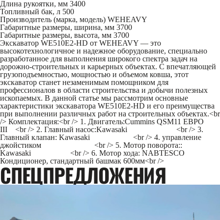
Длина рукоятки, мм
3400
Топливный бак, л
500
Производитель (марка, модель)
WEHEAVY
Габаритные размеры, ширина, мм
3700
Габаритные размеры, высота, мм
3700
Экскаватор WE510E2-HD от WEHEAVY — это
высокотехнологичное и надежное оборудование, специально
разработанное для выполнения широкого спектра задач на
дорожно-строительных и карьерных объектах. С впечатляющей
грузоподъемностью, мощностью и объемом ковша, этот
экскаватор станет незаменимым помощником для
профессионалов в области строительства и добычи полезных
ископаемых. В данной статье мы рассмотрим основные
характеристики экскаватора WE510E2-HD и его преимущества
при выполнении различных работ на строительных объектах.<br
/> Комплектация:<br /> 1. Двигатель:Cummins QSM11 ЕВРО
III <br /> 2. Главный насос:Kawasaki <br /> 3.
Главный клапан: Kawasaki <br /> 4. управление
джойстиком <br /> 5. Мотор поворота::
Kawasaki <br /> 6. Мотор хода: NABTESCO
Кондиционер, стандартный башмак 600мм<br />
CПЕЦПРЕДЛОЖЕНИЯ