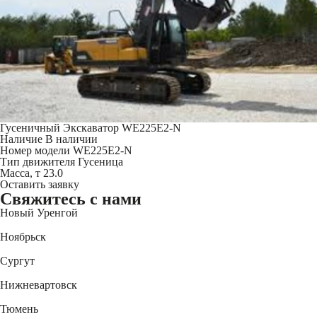
Гусеничный Экскаватор WE225E2-N
Наличие
В наличии
Номер модели
WE225E2-N
Тип движителя
Гусеница
Масса, т
23.0
Оставить заявку
Свяжитесь
с нами
Новый Уренгой
+7 (3494) 91-73-44
Ноябрьск
+7 (3496) 45-27-50
Сургут
+7 (3462) 60-75-54
Нижневартовск
+7 (3466) 56-95-44
Тюмень